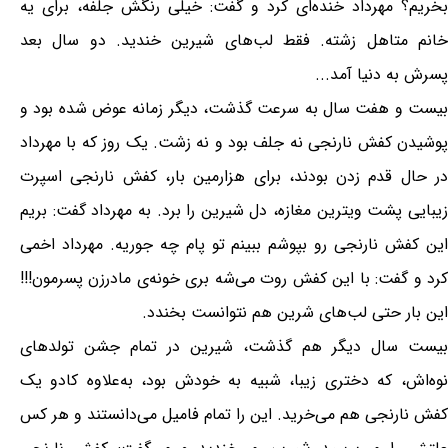
بخریم؟ مهرداد خنده‌ای کرد و گفت: خیلی رنگش جلفه، برای یه
خانم متاهل زشته. فقط لب‌های شیرین خندید. دو سال بعد
پسرش به دنیا آمد...
بیست و هفت سال به سرعت گذشت، دیگر زمانه عوض شده بود و
پوشیدن کفش نارنجی نه جلف بود و نه زشت. یک روز که با مهرداد
در حال قدم زدن بودند، برای هزارمین بار، کفش نارنجی اسپرت
زیبایی پشت ویترین مغازه، دل شیرین را برد. به مهرداد گفت: بریم
این کفش نارنجی رو بپوشم ببینم تو پام چه جوریه. مهرداد اخمی
کرد و گفت: با این کفش روت می‌شه بری خونه‌ی مادرزن پسرمون!!!
این بار حتی لب‌های شرین هم نتوانست بخندد.
بیست سال دیگر هم گذشت، شیرین در تمام جشن تولدهای
نوه‌اش، که دختری زیبا، شبیه به خودش بود، به‌علاوه کادو یک
کفش نارنجی هم می‌خرید. این را تمام فامیل می‌دانستند و هر کس