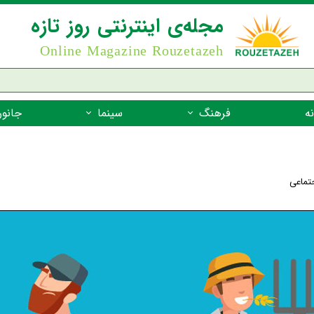
مجله‌ی اینترنتی روز تازه
Online Magazine Rouzetazeh
ه
فرهنگ
سینما
جانور
داستان
بازیگران فیلم
جانوران مهره
نام‌نامه
بهترین فیلم‌ها
جانوران مهر
جتماعی
میراث جهانی یونسکو
جانوران مهر
ضرب المثل
جانوران مهر
شعر فارسی
جانوران مه
زندگینامه‌ی بزرگان
جانوران مهر
گفتاورد