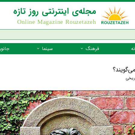
مجله‌ی اینترنتی روز تازه
Online Magazine Rouzetazeh
ه
فرهنگ
سینما
جانور
داستان
بازیگران فیلم
جانوران مهره
ی‌گویند؟
نام‌نامه
بهترین فیلم‌ها
جانوران مهر
اریخی
میراث جهانی یونسکو
جانوران مهر
ضرب المثل
جانوران مهر
شعر فارسی
جانوران مه
زندگینامه‌ی بزرگان
جانوران مهر
گفتاورد