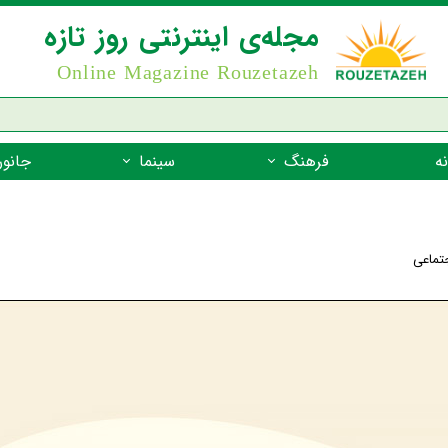
مجله‌ی اینترنتی روز تازه
Online Magazine Rouzetazeh
ه
فرهنگ
سینما
جانور
داستان
بازیگران فیلم
جانوران مهره
نام‌نامه
بهترین فیلم‌ها
جانوران مهر
جتماعی
میراث جهانی یونسکو
جانوران مهر
ضرب المثل
جانوران مهر
شعر فارسی
جانوران مه
زندگینامه‌ی بزرگان
جانوران مهر
گفتاورد