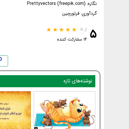
نگاره: Prettyvectors (freepik.com)
گردآوری: فرتورچین
۵
از ۵
۱۴ مشارکت کننده
نوشته‌های تازه