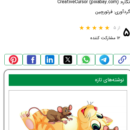
نگاره: CreativeCursor (pixabay.com)
گردآوری: فرتورچین
۵
از ۵
۱۲ مشارکت کننده
نوشته‌های تازه