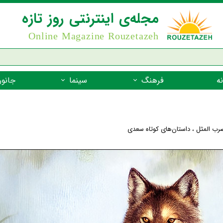
مجله‌ی اینترنتی روز تازه
Online Magazine Rouzetazeh
ه
فرهنگ
سینما
جانور
داستان
بازیگران فیلم
جانوران مهره
نام‌نامه
بهترین فیلم‌ها
جانوران مهر
ضرب المثل
،
داستان‌های کوتاه سعدی
میراث جهانی یونسکو
جانوران مهر
ضرب المثل
جانوران مهر
شعر فارسی
جانوران مه
زندگینامه‌ی بزرگان
جانوران مهر
گفتاورد