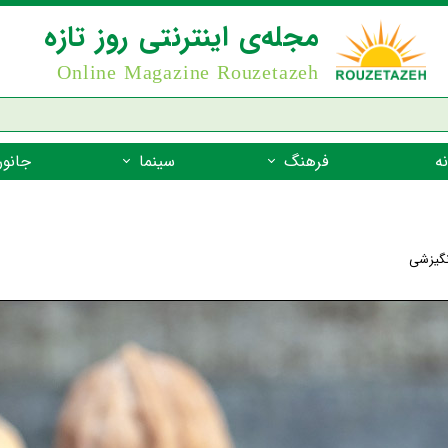
مجله‌ی اینترنتی روز تازه
Online Magazine Rouzetazeh
ه
فرهنگ
سینما
جانور
داستان
بازیگران فیلم
جانوران مهره
نام‌نامه
بهترین فیلم‌ها
جانوران مهر
نگیزشی
میراث جهانی یونسکو
جانوران مهر
ضرب المثل
جانوران مهر
شعر فارسی
جانوران مه
زندگینامه‌ی بزرگان
جانوران مهر
گفتاورد