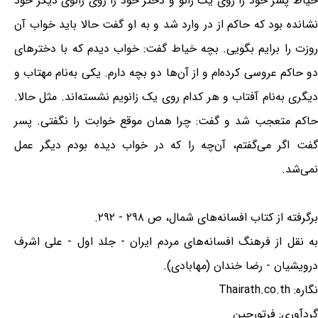
خیاط پسر خود را روى یک زانو و دختر خود را روى زانوى دیگر خود
نشانده بود که حاکم از در وارد شد و به او گفت حالا باید خواب آن
روزت را برایم بگویی. بچه خیاط گفت: خواب دیدم که با دخترهاى
دو حاکم عروسى کرده‌ام و از آن‌ها دو بچه دارم. یکى به‌نام مهتاب و
دیگرى به‌نام آفتاب و هر کدام روى یک زانویم نشسته‌اند. مثل حالا.
حاکم متعجب شد و گفت: چرا همان موقع خوابت را نگفتی. پسر
گفت اگر مى‌گفتم، آن‌چه را که در خواب دیده بودم دیگر عمل
نمى‌شد.
برگرفته از کتاب افسانه‌هاى شمال، ص ۲۹۸ - ۲۹۲.
به نقل از فرهنگ افسانه‌هاى مردم ایران - جلد اول - على اشرف
درویشیان - رضا خندان (مهابادى).
نگاره: Thairath.co.th
گردآوری: فرتورچین