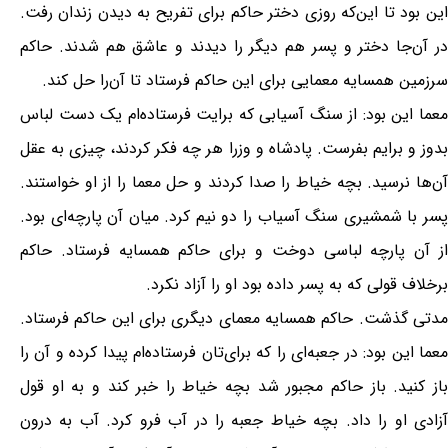
این بود تا این‌که روزى دختر حاکم براى تفریح به دیدن زندان رفت.
در آن‌جا دختر و پسر هم دیگر را دیدند و عاشق هم شدند. حاکم
سرزمین همسایه معمایى براى این حاکم فرستاد تا آن‌را حل کند.
معما این بود: از سنگ آسیابى که برایت فرستاده‌ام یک دست لباس
بدوز و برایم بفرست. پادشاه و وزرا هر چه فکر کردند، چیزى به عقل
آن‌ها نرسید. بچه خیاط را صدا کردند و حل معما را از او خواستند.
پسر با شمشیرى سنگ آسیاب را دو نیم کرد. میان آن پارچه‌اى بود.
از آن پارچه لباسى دوخت و براى حاکم همسایه فرستاد. حاکم
برخلاف قولى که به پسر داده بود او را آزاد نکرد.
مدتى گذشت. حاکم همسایه معماى دیگرى براى این حاکم فرستاد.
معما این بود: در جعبه‌اى را که برای‌تان فرستاده‌ام پیدا کرده و آن را
باز کنید. باز حاکم مجبور شد بچه خیاط را خبر کند و به او قول
آزادى او را داد. بچه خیاط جعبه را در آب فرو کرد. آب به درون