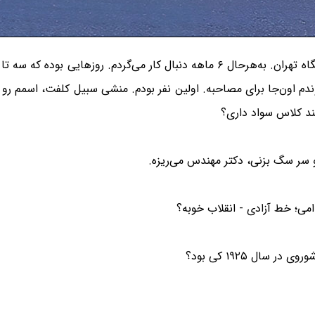
الان ۶ ماهه مدرک دکترا رو گرفتم با معدل ۱۷ از دانشگاه تهران. به‌هرحال ۶ ماهه دنب
م اون‌جا برای مصاحبه. اولین نفر بودم. منشی سبیل کلفت، اسمم رو ب
چند کلاس سواد داری؟
و سر سگ بزنی، دکتر مهندس می‌ریزه.
می؛ خط آزادی - انقلاب خوبه؟
سال ۱۹۲۵ کی بود؟