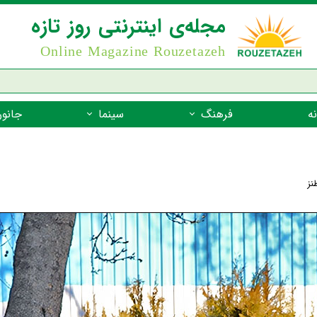
مجله‌ی اینترنتی روز تازه
Online Magazine Rouzetazeh
ه
فرهنگ
سینما
جانور
داستان
بازیگران فیلم
جانوران مهره
نام‌نامه
بهترین فیلم‌ها
جانوران مهر
نز
میراث جهانی یونسکو
جانوران مهر
ضرب المثل
جانوران مهر
شعر فارسی
جانوران مه
زندگینامه‌ی بزرگان
جانوران مهر
گفتاورد