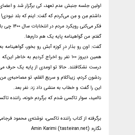
اولین جلسه جنبش عدم تعهد، کی برگزار شد و اعضای 
داشتم مِن و مِن می‌کردم که گفت: اینم که بلد نبودی!
فکر می‌کنی رویکرد مردم در انتخابات‌ سال ۱۴۰۰ چی باشه؟ تحلیلت رو در ۳۰ ثانیه بگو.
گفتم: من گواهینامه پایه یک هم دارم‌ها.
گفت: اون رو بذار درِ کوزه آبش رو بخور، گواهینامه 
همین دیروز ۱۰۰ نفر رو اخراج کردیم به خ
درست نشکافتند. حالا تو اومدی از پایه یک حرف می‌ز
ردشون کردم، زیباکلام و سریع القلم، تو مصاحبه‌ی م
این را گفت و خطاب به منشی‌ داد زد: نفر بعد.
ناامید، سوار تاکسی شدم که برگردم خونه، راننده ت
برگرفته از کتاب راننده تاکسی، نوشته‌ی محمود فرجام
نگاره: Amin Karimi (tasteiran.net)