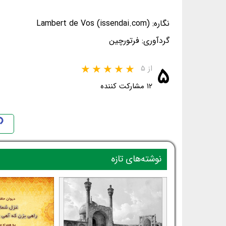
نگاره: Lambert de Vos (issendai.com)
گردآوری: فرتورچین
۵
از ۵
۱۲ مشارکت کننده
نوشته‌های تازه