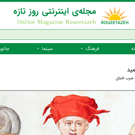
مجله‌ی اینترنتی روز تازه
Online Magazine Rouzetazeh
ه
فرهنگ
سینما
جانور
داستان
بازیگران فیلم
جانوران مهره
مید
نام‌نامه
بهترین فیلم‌ها
جانوران مهر
 ضرب المثل
میراث جهانی یونسکو
جانوران مهر
ضرب المثل
جانوران مهر
شعر فارسی
جانوران مه
زندگینامه‌ی بزرگان
جانوران مهر
گفتاورد