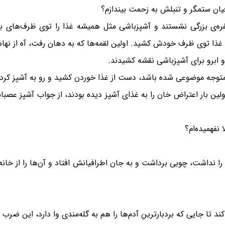
یان ستمگر و تنبلش به زحمت بیندازم؟
ره‌ی بزرگی نشستند و آشپزباشی مثل همیشه غذا را توی ظرف‌های بز
ا توی ظرف خودش کشید. اولین لقمه‌ها که به دهان رفت، آه از نهاد هم
 ابرو برای آشپزباشی نقشه کشیدند.
ه متوجه موضوعی شده باشد، دست از غذا خوردن کشید و رو به آشپز کرد
 اولین بار اعتراض خان را به غذای آشپز دیده بودند، از جواب آشپز عصب
نفهمیده‌ام؟
 نداشت، چوبی برداشت و به جان اطرافیانش افتاد و آن‌ها را از خانه‌ا
تا جایی که بردبارترینِ آدم‌ها را هم به گله‌مندی وا دارد، این ضرب ال