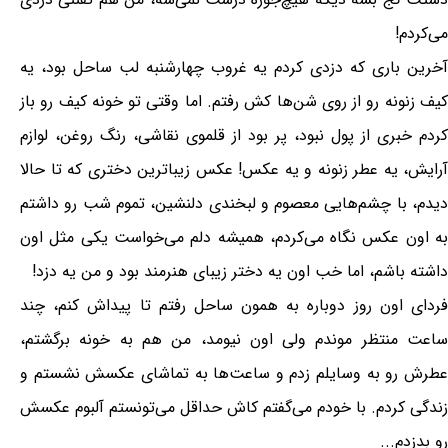
می‌کردم!
آخرین باری که دزدی کردم یه غروب چهارشنبه لب ساحل بود، یه
کیف زنونه رو از روی شن‌ها کش رفتم. اما وقتی تو خونه کیف رو باز
کردم خبری از پول نبود، پر بود از قلموی نقاشی، رنگ روغن، لوازم
آرایش، یه عطر زنونه و یه عکس! عکس زیباترین دختری که تا حالا
دیدم، با چشم‌هایی معصوم و لبخندی دلنشین، تموم شب رو داشتم
به اون عکس نگاه می‌کردم، همیشه دلم می‌خواست یکی مثل اون
داشته باشم، اما خب اون یه دختر زیبای هنرمند بود و من یه دزد!
فردای اون روز دوباره به همون ساحل رفتم تا پیداش کنم، چند
ساعت منتظر موندم ولی اون نیومد، من هم به خونه برگشتم،
عطرش رو به وسایلم زدم و ساعت‌ها به تماشای عکسش نشستم و
زندگی کردم. با خودم می‌گفتم کاش حداقل می‌تونستم آلبوم عکسش
رو بدزدم...