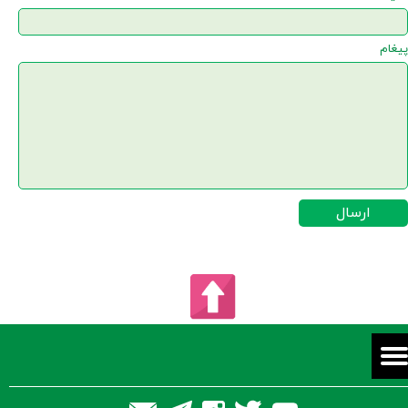
پیغام
ارسال
★
★