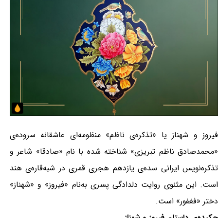
فیروز و شهناز یا «تذکره‌ی ناظم» منظومه‌ای عاشقانه سروده‌ی
«محمدصادق ناظم تبریزی» شناخته شده با نام «صادقا» شاعر و
تذکره‌نویس ایرانی سده‌ی یازدهم هجری قمری در شبه‌قاره‌ی هند
است. این مثنوی روایت دلدادگی پسری به‌نام «فیروز» و «شهناز»
دختر «فغفور» است.
چکیده‌ی داستان فیروز و شهناز