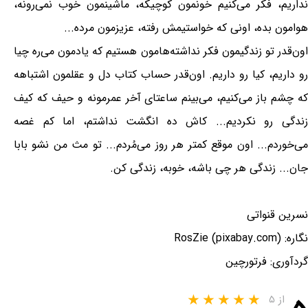
نداریم، فکر می‌کنیم خونمون کوچیکه، ماشینمون خوب نمی‌رونه،
هوامون بده، اونی که خواستیمش رفته، عزیزمون مرده...
اون‌قدر تو زندگیمون فکر نداشته‌هامون هستیم که یادمون می‌ره چیا
رو داریم، کیا رو داریم. اون‌قدر حساب کتاب دل و عقلمون اشتباهه
که چشم باز می‌کنیم، می‌بینم ساعتای آخر عمرمونه و حیف که کیف
زندگی رو نکردیم... کاش ده انگشت نداشتم، اما کم غصه
می‌خوردم... اون موقع کمتر هر روز می‌مُردم... تو مث من نشو بابا
جان... زندگی هر چی باشه، خوبه، زندگی کن.
نسرین قنواتی
نگاره: RosZie (pixabay.com)
گردآوری: فرتورچین
از ۵