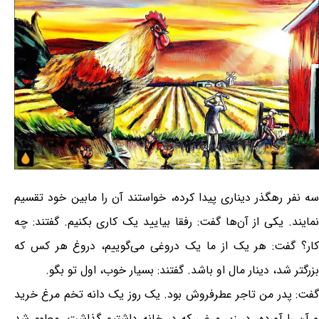
سه نفر رهگذر دیناری پیدا کرده، خواستند آن را مابین خود تقسیم
نمایند. یکی از آن‌ها گفت: رفقا بیایید یک کاری بکنیم. گفتند: چه
کار؟ گفت: هر یک از ما یک دروغی می‌گوییم، دروغ هر کس که
بزرگتر شد، دینار مال او باشد. گفتند: بسیار خوب، اول تو بگو.
گفت: پدر من تاجر عطرفروش بود. یک روز یک دانه تخم مرغ خرید
و آن را آورده، در زیر مرغی که در خانه داشتیم گذاشت. معلوم شد