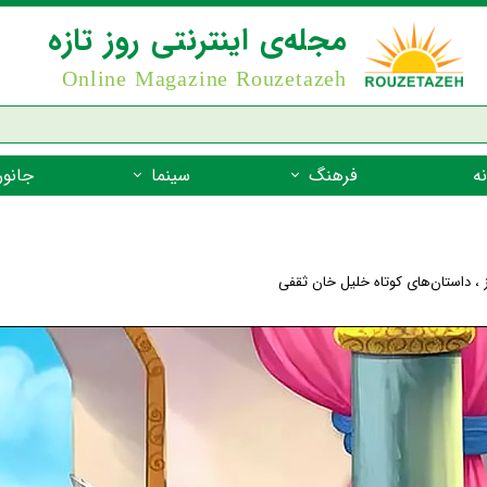
مجله‌ی اینترنتی روز تازه
Online Magazine Rouzetazeh
ه
فرهنگ
سینما
جانور
داستان
بازیگران فیلم
جانوران مهره
نام‌نامه
بهترین فیلم‌ها
جانوران مهر
،
داستان‌های کوتاه خلیل خان ثقفی
میراث جهانی یونسکو
جانوران مهر
ضرب المثل
جانوران مهر
شعر فارسی
جانوران مه
زندگینامه‌ی بزرگان
جانوران مهر
گفتاورد