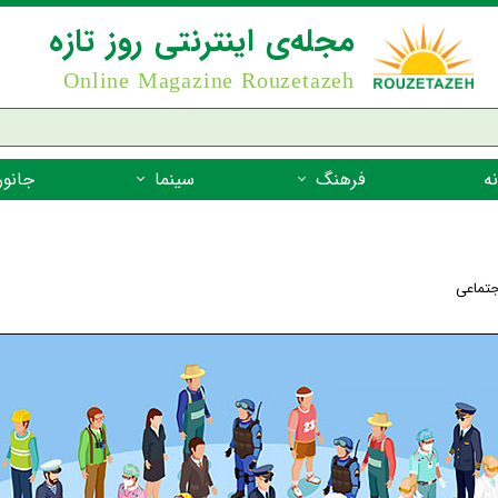
مجله‌ی اینترنتی روز تازه
Online Magazine Rouzetazeh
ه
فرهنگ
سینما
جانور
داستان
بازیگران فیلم
جانوران مهره
نام‌نامه
بهترین فیلم‌ها
جانوران مهر
جتماعی
میراث جهانی یونسکو
جانوران مهر
ضرب المثل
جانوران مهر
شعر فارسی
جانوران مه
زندگینامه‌ی بزرگان
جانوران مهر
گفتاورد