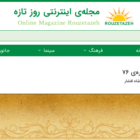
مجله‌ی اینترنتی روز تازه
Online Magazine Rouzetazeh
ه
فرهنگ
سینما
جانور
داستان
بازیگران فیلم
جانوران مهره
نام‌نامه
بهترین فیلم‌ها
جانوران مهر
شاه افشار
میراث جهانی یونسکو
جانوران مهر
ضرب المثل
جانوران مهر
شعر فارسی
جانوران مه
زندگینامه‌ی بزرگان
جانوران مهر
گفتاورد