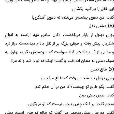
پادشاه قفل مشکل‌گشایی پیش او نهاد و گفت: اگر راست می‌گویی،
این قفل را بی‌کلید بگشای.
گفت: من دعوی پیغمبری می‌کنم، نه دعوی آهنگری!
(۵) مشتی نقل
روزی بهلول از بازار می‌گذشت، دکان قنادی دید آراسته به انواع
شکربار. پیش رفت و طبقی بزرگ پر از نقل بادام دید،دست دراز کرد
و مشتی از آن برداشت. قناد خواست که سردستش بگیرد، بهلول به
سبک‌دستی به دهان انداخت و گفت: اینک نه تو را شد و نه مرا!
(۶) طالع تیس
روزی بهلول نزد منجمی رفت که طالع مرا ببین.
گفت: بگو طالع تو چیست؟ تا من بر آن حکم کنم.
گفت: تیس یعنی برنز.
منجم گفت: بر فلک چنین برجی نیست که تو می‌گویی.
گفت: ده سال پیش منجمی مرا گفت که طالع تو جدی است، یعنی