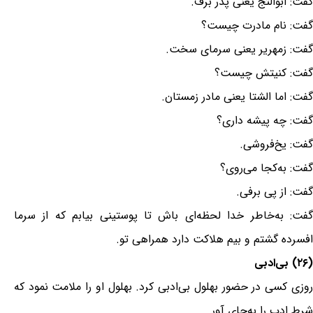
گفت: ابوالثج یعنی پدر برف.
گفت: نام مادرت چیست؟
گفت: زمهریر یعنی سرمای سخت.
گفت: کنیتش چیست؟
گفت: اما الشتا یعنی مادر زمستان.
گفت: چه پیشه داری؟
گفت: یخ‌فروشی.
گفت: به‌کجا می‌روی؟
گفت: از پی برفی.
گفت: به‌خاطر خدا لحظه‌ای باش تا پوستینی بیابم که از سرما
افسرده گشتم و بیم هلاکت دارد همراهی تو.
(۲۶) بی‌ادبی
روزی کسی در حضور بهلول بی‌ادبی کرد. بهلول او را ملامت نمود که
شرط ادب را به‌جای آور.