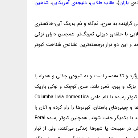
ده‌ی
بازان
)،
عقاب طلایی
،
دلیجه‌ی آمریکایی
،
شاهین
گراینده به سرخ، دُم‌گاه و دُم به‌رنگ آبی-خاکستری
لایی با حلقه‌ی درونی کم‌رنگ‌تر، همچنین دارای نوکی
د و این دو نوار برجسته‌ترین نشانه‌ی شناخت کبوتر
 یا قمری صخره‌ای Rock dove یا کبوتر معمولی Common pigeon، پرنده‌ای روزگرد و تک‌همسر است و به شیوه‌ی جفتی و همراه با
ی بزرگ و پهن، دُمی بلند، سری کوچک و نوکی باریک
دارند. همچنین آنان پاهایی کوتاه و پنجه‌هایی بلند، نوک‌تیز و خمیده دارند. کبوتر چاهی نیای زیرگونه‌ی کبوتر رام شده یا کبوتر رمیده با نام علمی Columba livia domestica
 چینی‌های باستان، کبوترها را رام کرده و آنان را
به‌عنوان پِیک و نامه‌رسان به‌کار می‌گرفته‌اند. کبوتر چاهی، کبوتر رمیده و کبوتر رام شده، همگی از یک گونه هستند و می‌توانند با یکدیگر جفت شوند. همچنین کبوتر رمیده Feral
ی رمیده کم‌وبیش در طبیعت یا شهرها زندگی می‌کنند، ولی از تبار