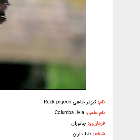
نام:
کبوتر چاهی Rock pigeon
نام علمی:
Columba livia
فرمان‌رو:
جانوران
شاخه:
طنابداران