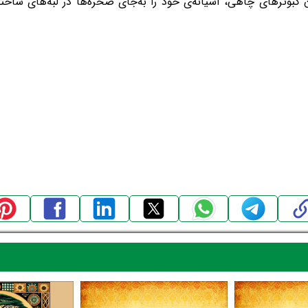
 کبوترهای چاهی، آشیانه‌ی خود را به‌جای صخره‌ها در لبه‌های ساختما