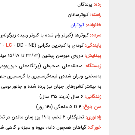
رده:
پرندگان
راسته:
کبوترسانان
خانواده:
کبوتران
سرده:
کبوترها (کبوتر رام شده یا کبوتر رمیده زیرگونه
پایندگی:
گونه‌ی با کم‌ترین نگرانی (EX - EW - CR - EN - VU - NT -
- DD - NE) (بر پایه‌ی سیاهه‌ی سرخ IUCN)
LC
پیدایش:
دوره‌ی میوسن پیشین (۲۳/۰۳ تا ۱۵/۹۷ میلیون سال پیش)
زیستگاه:
منطقه‌های صخره‌ای (پرتگاه‌های درون‌بوم
به بیشتر کشورهای جهان نیز برده شده و جانور بومی ای
زندگانی:
۶ سال (دربند ۳۵ سال)
سن بلوغ:
۴ تا ۵ ماهگی (۱۴۰ روز)
زادآوری:
تخم‌گذار، ۲ تخم، با ۱۹ روز زمان ماندن در تخم
خوراک:
گیاهان همچون دانه، میوه و سبزه و گاهی ش