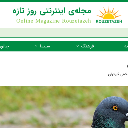
مجله‌ی اینترنتی روز تازه
Online Magazine Rouzetazeh
ه
فرهنگ
سینما
جانور
داستان
بازیگران فیلم
جانوران مهره
نام‌نامه
بهترین فیلم‌ها
جانوران مهر
اده‌ی کبوتران
میراث جهانی یونسکو
جانوران مهر
ضرب المثل
جانوران مهر
شعر فارسی
جانوران مه
زندگینامه‌ی بزرگان
جانوران مهر
گفتاورد