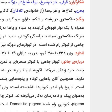
شکارگران:
قرقی
،
باز دم‌سرخ
،
بوف شاخ‌دار بزرگ
، جغد 
بحری
، کلاغ‌ها و غراب‌ها (از خانواده‌ی
کلاغان
)، کاکای
رنگ:
خاکستری در پشت و شکم، دارای سر، گردن و سینه‌
همراه با یک نوار قهوه‌ای گراینده به سیاه و پاها به
به‌رنگ خاکستری-سیاه با برآمدگی گوشتی سفید در پای
چاهی از کبوتر رام شده است. در کبوترهای دورگه نیز 
اندازه:
وزن ۲۳۸ تا ۳۸۰ گرم، بدن به درازای ۲۹ تا ۳۷ سانتی‌متر، بازه‌ی میان دو سر بال‌ها ۶۲ تا ۷۲ سانتی‌متر
درباره‌ی جانور:
جفت خود زندگی می‌کند. اگرچه این کبوترها در منطق
است. تاریخ رام شدن کبوترها ناشناخته است؛ ولی آن‌
pigeon، 