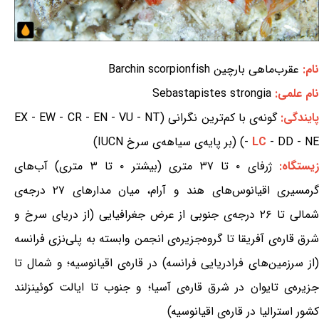
نام:
عقرب‌ماهی بارچین Barchin scorpionfish
نام علمی:
Sebastapistes strongia
ایندگی:
گونه‌ی با کم‌ترین نگرانی (EX - EW - CR - EN - VU - NT
- DD - NE) (بر پایه‌ی سیاهه‌ی سرخ IUCN)
LC
-
یستگاه:
ژرفای ۰ تا ۳۷ متری (بیشتر ۰ تا ۳ متری) آب‌های
گرمسیری اقیانوس‌های هند و آرام، میان مدارهای ۲۷ درجه‌ی
شمالی تا ۲۶ درجه‌ی جنوبی از عرض جغرافیایی (از دریای سرخ و
شرق قاره‌ی آفریقا تا گروه‌جزیره‌ی انجمن وابسته به پلی‌نزی فرانسه
(از سرزمین‌های فرادریایی فرانسه) در قاره‌ی اقیانوسیه؛ و شمال تا
جزیره‌ی تایوان در شرق قاره‌ی آسیا؛ و جنوب تا ایالت کوئینزلند
کشور استرالیا در قاره‌ی اقیانوسیه)