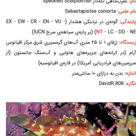
نام:
عقرب‌ماهی لکه‌دار Speckled Scorpionfish
نام علمی:
Sebastapistes coniorta
ایندگی:
گونه‌ی در نزدیکی هشدار (EX - EW - CR - EN - VU -
- LC - DD - NE) (بر پایه‌ی سیاهه‌ی سرخ IUCN)
NT
یستگاه:
ژرفای ۱ تا ۲۵ متری آب‌های گرمسیری شرق مرکز اقیانوس
آرام (در کرانه‌های جزیره‌های هاوایی و آب‌سنگ جانستون (از
سرزمین‌های فرادریایی آمریکا) در قاره‌ی اقیانوسیه)
اندازه:
بدن به درازای ۱۰ سانتی‌متر
نگاره:
DavidR.808