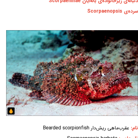
دنباله‌ی زیرخانواده‌ی باله‌ایان Scorpaeninae
سرده‌ی Scorpaenopsis
نام:
عقرب‌ماهی ریش‌دار Bearded scorpionfish