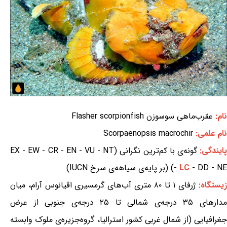
نام:
عقرب‌ماهی سوسوزن Flasher scorpionfish
نام علمی:
Scorpaenopsis macrochir
ایندگی:
گونه‌ی با کم‌ترین نگرانی (EX - EW - CR - EN - VU - NT
- DD - NE) (بر پایه‌ی سیاهه‌ی سرخ IUCN)
LC
-
یستگاه:
ژرفای ۱ تا ۸۰ متری آب‌های گرمسیری اقیانوس آرام، میان
مدارهای ۳۵ درجه‌ی شمالی تا ۲۵ درجه‌ی جنوبی از عرض
جغرافیایی (از شمال غربی کشور استرالیا، گروه‌جزیره‌ی ملوک وابسته