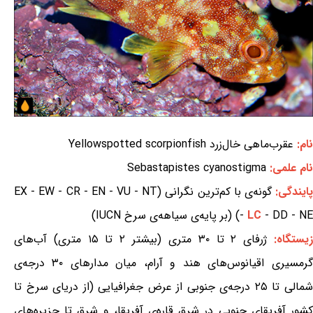
نام:
عقرب‌ماهی خال‌زرد Yellowspotted scorpionfish
نام علمی:
Sebastapistes cyanostigma
ایندگی:
گونه‌ی با کم‌ترین نگرانی (EX - EW - CR - EN - VU - NT
- DD - NE) (بر پایه‌ی سیاهه‌ی سرخ IUCN)
LC
-
یستگاه:
ژرفای ۲ تا ۳۰ متری (بیشتر ۲ تا ۱۵ متری) آب‌های
گرمسیری اقیانوس‌های هند و آرام، میان مدارهای ۳۰ درجه‌ی
شمالی تا ۲۵ درجه‌ی جنوبی از عرض جغرافیایی (از دریای سرخ تا
کشور آفریقای جنوبی در شرق قاره‌ی آفریقا، و شرق تا جزیره‌های