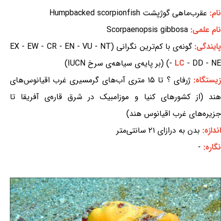
نام:
عقرب‌ماهی گوژپشت Humpbacked scorpionfish
نام علمی:
Scorpaenopsis gibbosa
ایندگی:
گونه‌ی با کم‌ترین نگرانی (EX - EW - CR - EN - VU - NT
- DD - NE) (بر پایه‌ی سیاهه‌ی سرخ IUCN)
LC
-
یستگاه:
ژرفای ؟ تا ۱۵ متری آب‌های گرمسیری غرب اقیانوس‌های
هند (از کشورهای کنیا و موزامبیک در شرق قاره‌ی آفریقا تا
جزیره‌های غرب اقیانوس هند)
اندازه:
بدن به درازای ۲۱ سانتی‌متر
نگاره:
-