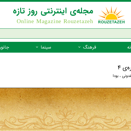
مجله‌ی اینترنتی روز تازه
Online Magazine Rouzetazeh
ه
فرهنگ
سینما
جانور
داستان
بازیگران فیلم
جانوران مهره
نام‌نامه
بهترین فیلم‌ها
جانوران مهر
قدونی
،
بودا
میراث جهانی یونسکو
جانوران مهر
ضرب المثل
جانوران مهر
شعر فارسی
جانوران مه
زندگینامه‌ی بزرگان
جانوران مهر
گفتاورد