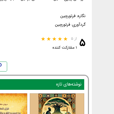
نگاره: فرتورچین
گردآوری: فرتورچین
۵
از ۵
۱ مشارکت کننده
نوشته‌های تازه