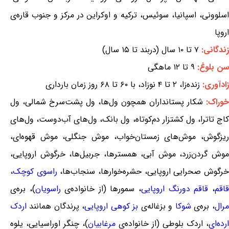
اسلوونی، اسپانیا، سوئیس، ترکیه و اوکراین در مرکز و جنوب قاره‌ی
اروپا
زندگانی:
۷ تا ۱۰ سال (دربند تا ۱۵ سال)
سن بلوغ:
۹ تا ۱۲ ماهگی
زادآوری:
زنده‌زا، ۲ تا ۴ نوزاد، با ۶۰ تا ۶۸ روز زمان بارداری
خوراک:
شکار پستانداران همچون ول‌ها، ول پشت‌سرخ شمالی، ول
کاج تاترا، ول کشتزار دم‌کوتاه، ول بانک، ول‌های آب‌دوست، ول‌های
ریزگوش، موش‌های زمستان‌خواب، موش جنگلی، موش قهوه‌ای،
موش گردن‌زرد، موش آبی، همسترها، جربیل‌ها، خرگوش اروپایی،
رگوش صحرایی اروپایی، حشره‌خوارها، سنجاب‌ها،
راسوی کوچک
،
قاقم
،
قاقم دورنگ اروپایی
، سمورها (از خانواده‌ی
راسویان
)، بره‌ی
مرال
، بره‌ی
شوکا
و بزغاله‌ی
بز کوهی اروپایی
، پرندگان همانند
اردک
ارده‌ای
، اردک بلوطی (از خانواده‌ی
مرغابیان
)، چنگر اوراسیایی، یلوه