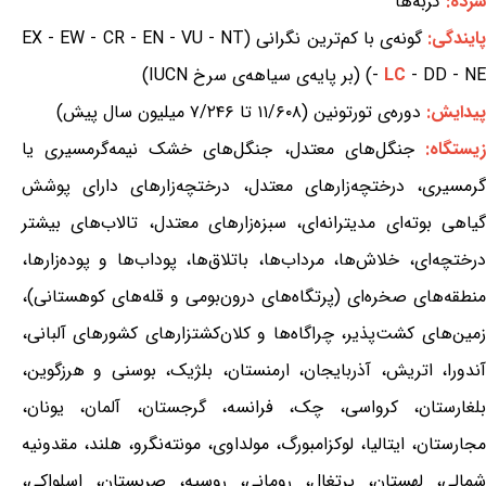
سرده:
گربه‌ها
ایندگی:
گونه‌ی با کم‌ترین نگرانی (EX - EW - CR - EN - VU - NT
- DD - NE) (بر پایه‌ی سیاهه‌ی سرخ IUCN)
LC
-
پیدایش:
دوره‌ی تورتونین (۱۱/۶۰۸ تا ۷/۲۴۶ میلیون سال پیش)
یستگاه:
جنگل‌های معتدل، جنگل‌های خشک نیمه‌گرمسیری یا
گرمسیری، درختچه‌زارهای معتدل، درختچه‌زارهای دارای پوشش
گیاهی بوته‌ای مدیترانه‌ای، سبزه‌زارهای معتدل، تالاب‌های بیشتر
درختچه‌ای، خلاش‌ها، مرداب‌ها، باتلاق‌ها، پوداب‌ها و پوده‌زارها،
منطقه‌های صخره‌ای (پرتگاه‌های درون‌بومی و قله‌های کوهستانی)،
زمین‌های کشت‌پذیر، چراگاه‌ها و کلان‌کشتزارهای کشورهای آلبانی،
آندورا، اتریش، آذربایجان، ارمنستان، بلژیک، بوسنی و هرزگوین،
بلغارستان، کرواسی، چک، فرانسه، گرجستان، آلمان، یونان،
مجارستان، ایتالیا، لوکزامبورگ، مولداوی، مونته‌نگرو، هلند، مقدونیه
شمالی، لهستان، پرتغال، رومانی، روسیه، صربستان، اسلواکی،