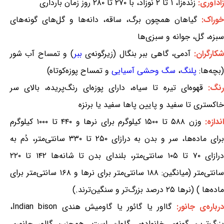
زادآوری:
زنده‌زا، ۱ تا ۲ نوزاد، با ۲۷۰ تا ۲۸۰ روز زمان بارداری
خوراک:
گیاهان همچون برگ، ساقه، دانه‌ها و گل‌های گونه‌های
سبزه، گل، جوانه و سبزی‌ها
شکارگران:
آدمی، گاهی ببر بنگال (زیرگونه‌ی
ببر
) و تمساح آب شور
(بچه‌ها:
پلنگ
،
سگ وحشی آسیایی
و تمساح پوزه‌کوتاه)
نگ:
قهوه‌ای تیره تا سیاه، دارای پوزه‌ای رنگ‌پریده، بالای سر
خاکستری تا سفید و پایین پاها سفید یا برنزه
ندازه:
وزن ۵۸۸ تا ۱۵۰۰ کیلوگرم برای نرها و ۴۴۰ تا ۱۰۰۰ کیلوگرم
برای ماده‌ها، سر و بدن به درازای ۲۵۰ تا ۳۳۰ سانتی‌متر، دُم به
درازای ۷۰ تا ۱۰۵ سانتی‌متر، بلندای بدن تا شانه‌ها ۱۴۲ تا ۲۲۰
سانتی‌متر (میانگین: ۱۸۸ سانتی‌متر برای نرها و ۱۶۸ سانتی‌متر برای
ماده‌ها ) (نرها ۲۵ درصد بزرگ‌تر و سنگین‌ترند.)
رباره‌ی جانور:
گااور یا گائور یا گاومیش هندی Indian bison،
بزرگ‌ترین گونه‌ی خانواده‌ی گاوان است. همچنین گااور جانوری