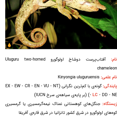
ام:
آفتاب‌پرست دوشاخ اولوگورو Uluguru two-horned
chameleon
نام علمی:
Kinyongia uluguruensis
ایندگی:
گونه‌ی با کم‌ترین نگرانی (EX - EW - CR - EN - VU - NT
- DD - NE) (بر پایه‌ی سیاهه‌ی سرخ IUCN)
LC
-
زیستگاه:
جنگل‌های کوهستانی نمناک نیمه‌گرمسیری یا گرمسیری
کوه‌های اولوگورو در شرق کشور تانزانیا در شرق قاره‌ی آفریقا