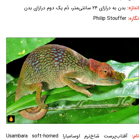
اندازه:
بدن به درازای ۲۴ سانتی‌متر، دُم یک دوم درازای بدن
نگاره:
Philip Stouffer
نام:
آفتاب‌پرست شاخ‌نرم اوسامبارا Usambara soft-horned