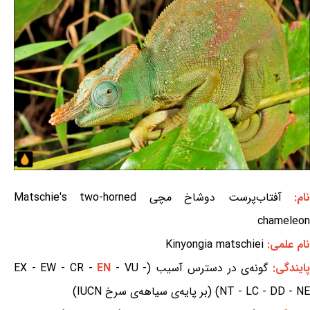
ام:
آفتاب‌پرست دوشاخ مچی Matschie's two-horned
chameleon
نام علمی:
Kinyongia matschiei
ایندگی:
گونه‌ی در دسترس آسیب (EX - EW - CR -
- VU -
EN
NT - LC - DD - NE) (بر پایه‌ی سیاهه‌ی سرخ IUCN)