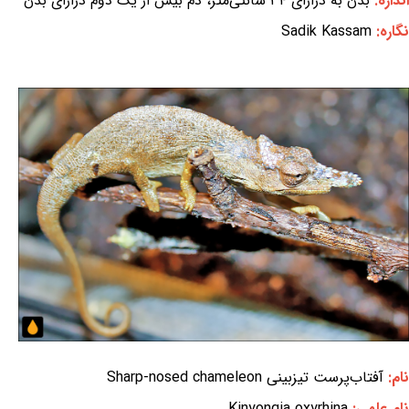
اندازه:
بدن به درازای ۳۴ سانتی‌متر، دُم بیش از یک دوم درازای بدن
نگاره:
Sadik Kassam
نام:
آفتاب‌پرست تیزبینی Sharp-nosed chameleon
نام علمی:
Kinyongia oxyrhina