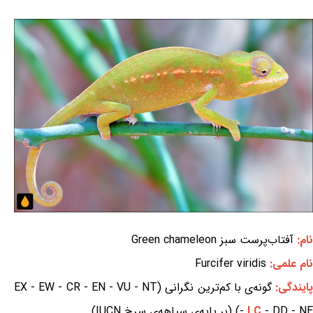
نام:
آفتاب‌پرست سبز Green chameleon
نام علمی:
Furcifer viridis
ایندگی:
گونه‌ی با کم‌ترین نگرانی (EX - EW - CR - EN - VU - NT
- DD - NE) (بر پایه‌ی سیاهه‌ی سرخ IUCN)
LC
-