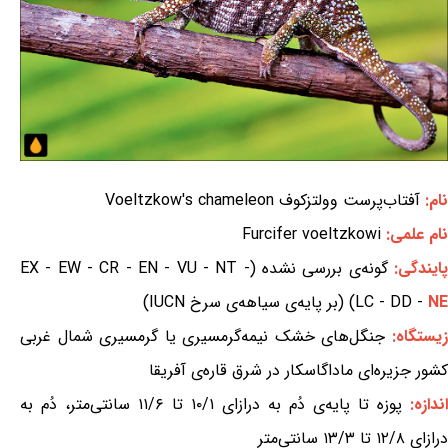
نام:
آفتاب‌پرست وولتزکوف Voeltzkow's chameleon
نام علمی:
Furcifer voeltzkowi
ایندگی:
گونه‌ی بررسی نشده (EX - EW - CR - EN - VU - NT -
NE
LC - DD -
) (بر پایه‌ی سیاهه‌ی سرخ IUCN)
یستگاه:
جنگل‌های خشک نیمه‌گرمسیری یا گرمسیری شمال غربی
کشور جزیره‌ای ماداگاسکار در شرق قاره‌ی آفریقا
اندازه:
پوزه تا پایه‌ی دُم به درازای ۱۰/۱ تا ۱۱/۶ سانتی‌متر، دُم به
درازای ۱۲/۸ تا ۱۳/۳ سانتی‌متر