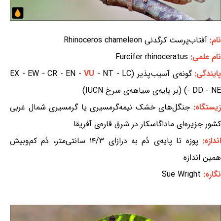
نام:
آفتاب‌پرست کرگدنی Rhinoceros chameleon
نام علمی:
Furcifer rhinoceratus
ایندگی:
گونه‌ی آسیب‌پذیر (EX - EW - CR - EN -
- NT - LC
VU
- DD - NE) (بر پایه‌ی سیاهه‌ی سرخ IUCN)
یستگاه:
جنگل‌های خشک نیمه‌گرمسیری یا گرمسیری شمال غربی
کشور جزیره‌ای ماداگاسکار در شرق قاره‌ی آفریقا
ندازه:
پوزه تا پایه‌ی دُم به درازای ۱۴/۳ سانتی‌متر، دُم کم‌وبیش
همین اندازه
نگاره:
Sue Wright