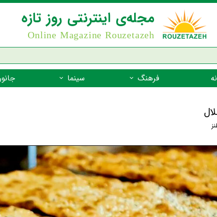
مجله‌ی اینترنتی روز تازه
Online Magazine Rouzetazeh
ه
فرهنگ
سینما
جانور
داستان
بازیگران فیلم
جانوران مهره
لال
نام‌نامه
بهترین فیلم‌ها
جانوران مهر
نز
میراث جهانی یونسکو
جانوران مهر
ضرب المثل
جانوران مهر
شعر فارسی
جانوران مه
زندگینامه‌ی بزرگان
جانوران مهر
گفتاورد