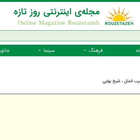
مجله‌ی اینترنتی روز تازه
Online Magazine Rouzetazeh
ه
فرهنگ
سینما
جانور
داستان
بازیگران فیلم
جانوران مهره
نام‌نامه
بهترین فیلم‌ها
جانوران مهر
رب المثل
،
شیخ بهایی
میراث جهانی یونسکو
جانوران مهر
ضرب المثل
جانوران مهر
شعر فارسی
جانوران مه
زندگینامه‌ی بزرگان
جانوران مهر
گفتاورد