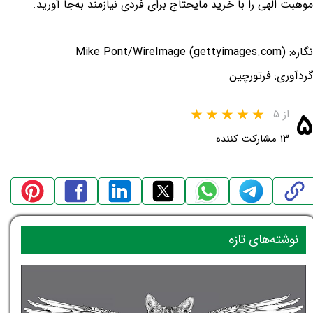
موهبت الهی را با خرید مایحتاج برای فردی نیازمند به‌جا آورید.
نگاره: Mike Pont/WireImage (gettyimages.com)
گردآوری: فرتورچین
۵
از ۵
۱۳ مشارکت کننده
نوشته‌های تازه