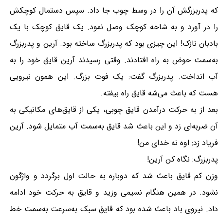
که پدربزرگش آن را در وسط چوب جا داد. سپس دستمال کوچکش
را در آورد و به شاخه کوچک وصل نمود. یک قایق کوچک با یک
بادبان نازک! این چیزی بود که پدربزرگ ساخته بود. آرین و پدربزرگ
به‌سمت حوض به راه افتادند. وقتی رسیدند آرین قایق خود را به
آب انداخت. پدربزرگ گفت: یک فوت بزرگ. این همون نیرویی
هست که باعث می‌شه قایق راه بیفته.
بعد از به حرکت درآمدن قایق چوبی، یکی از قایق‌های مکانیکی به
آن ضربه‌ای زد و این باعث شد قایق به‌سمت آب متمایل شود. آرین
فریاد زد: اوه نه خدای من!
پدربزرگ: نگاه کن آرین!
وزن کم قایق باعث شد که دوباره به حالت اول برگردد و واژگون
نشود. در همین هنگام نسیمی وزید و قایق به حرکت خود ادامه
داد. نیروی باد باعث شده بود که قایق سبک به‌سرعت به‌سمت خط