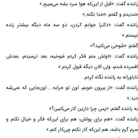
راننده گفت: «قبل از این‌كه هوا سرد بشه می‌میرم.»
خندیدم و گفتم: «خدا نكنه.»
راننده گفت: «دكترا جوابم كردن، دو سه ماه دیگه بیشتر زنده
نیستم.»
گفتم: «شوخی می‌كنید؟»
راننده گفت: «اولش منم فكر كردم شوخیه، بعد ترسیدم، بعدش
افسرده شدم، ولی الان دیگه قبول كردم.»
ناباورانه به راننده نگاه كردم.
راننده گفت: «از بیرون خوبم، اون تو خرابه... اون‌جایی كه نمی‌شه
دید.»
به راننده گفتم: «پس چرا دارین كار می‌كنین؟»
راننده گفت: «هم برای پولش، هم برای این‌كه فكر و خیال نكنم و
سرم گرم باشه، هم این‌كه كار نكنم چی‌كار كنم.»