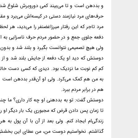
و بددهن است و تا می‌بیند کمی دوروبرش شلوغ شده بی
حرف‌های مرد نیازمند دستی در کیسه‌اش می‌برد و مقد
مرد تاجر که این رفتار میرزاغضنفر را می‌دید، هر ل
دفعه جلوی جمع و در حضور مردم حرف ناسزایی به او 
ولی هیچ تصمیمی نتوانست بگیرد و بلند شد و بدون ای
دوستش که دید او یک دفعه از جایش بلند شد و از خا
کم کم نوبت ما نزدیک بود. دیدی که کسی دست خالی ا
به من هم کمک می‌کرد. ولی او آن‌قدر بددهن است و ب
هم در برابر مردم ببرد.
دوستش گفت: تو به بددهنی او چه کار داری؟ ما چند لحظ
تا زمان پس دادن قرض که مجبوری یک بار دیگر او را ب
زندگی‌ام ایجاد کنم. ولی بعد از آن با آن پول به
گذاشتم. نخواستیم دوست من، من عطای این بخشش 