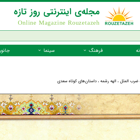
مجله‌ی اینترنتی روز تازه
Online Magazine Rouzetazeh
ه
فرهنگ
سینما
جانور
داستان
بازیگران فیلم
جانوران مهره
نام‌نامه
بهترین فیلم‌ها
جانوران مهر
 ضرب المثل
،
الهه رشمه
،
داستان‌های کوتاه سعدی
میراث جهانی یونسکو
جانوران مهر
ضرب المثل
جانوران مهر
شعر فارسی
جانوران مه
زندگینامه‌ی بزرگان
جانوران مهر
گفتاورد