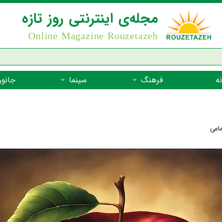
مجله‌ی اینترنتی روز تازه
Online Magazine Rouzetazeh
ه
فرهنگ
سینما
جانور
داستان
بازیگران فیلم
جانوران مهره
نام‌نامه
بهترین فیلم‌ها
جانوران مهر
ماعی
میراث جهانی یونسکو
جانوران مهر
ضرب المثل
جانوران مهر
شعر فارسی
جانوران مه
زندگینامه‌ی بزرگان
جانوران مهر
گفتاورد