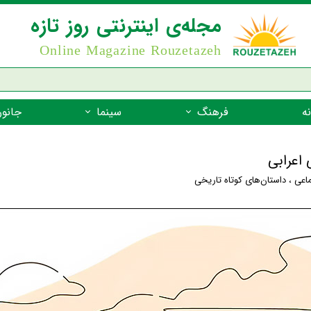
مجله‌ی اینترنتی روز تازه
Online Magazine Rouzetazeh
ه
فرهنگ
سینما
جانور
داستان
بازیگران فیلم
جانوران مهره
 اعرابی
نام‌نامه
بهترین فیلم‌ها
جانوران مهر
ماعی
،
داستان‌های کوتاه تاریخی
میراث جهانی یونسکو
جانوران مهر
ضرب المثل
جانوران مهر
شعر فارسی
جانوران مه
زندگینامه‌ی بزرگان
جانوران مهر
گفتاورد