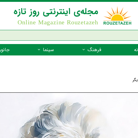
مجله‌ی اینترنتی روز تازه
Online Magazine Rouzetazeh
ه
فرهنگ
سینما
جانور
داستان
بازیگران فیلم
جانوران مهره
نام‌نامه
بهترین فیلم‌ها
جانوران مهر
یگر
میراث جهانی یونسکو
جانوران مهر
ضرب المثل
جانوران مهر
شعر فارسی
جانوران مه
زندگینامه‌ی بزرگان
جانوران مهر
گفتاورد