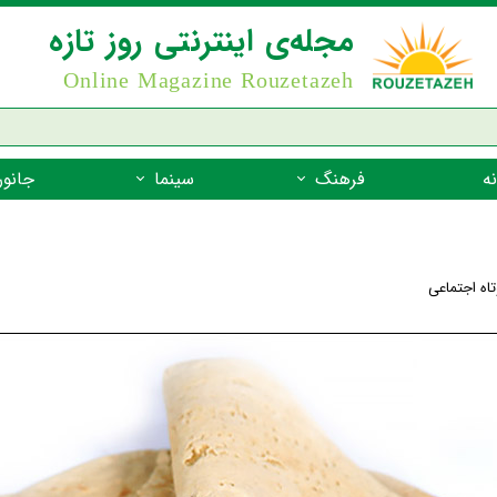
مجله‌ی اینترنتی روز تازه
Online Magazine Rouzetazeh
ه
فرهنگ
سینما
جانور
داستان
بازیگران فیلم
جانوران مهره
نام‌نامه
بهترین فیلم‌ها
جانوران مهر
اه اجتماعی
میراث جهانی یونسکو
جانوران مهر
ضرب المثل
جانوران مهر
شعر فارسی
جانوران مه
زندگینامه‌ی بزرگان
جانوران مهر
گفتاورد