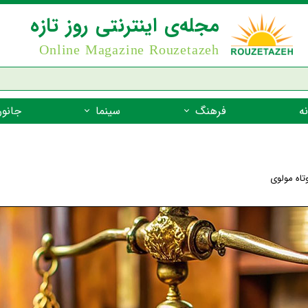
مجله‌ی اینترنتی روز تازه
Online Magazine Rouzetazeh
ه
فرهنگ
سینما
جانور
داستان
بازیگران فیلم
جانوران مهره
نام‌نامه
بهترین فیلم‌ها
جانوران مهر
تاه مولوی
میراث جهانی یونسکو
جانوران مهر
ضرب المثل
جانوران مهر
شعر فارسی
جانوران مه
زندگینامه‌ی بزرگان
جانوران مهر
گفتاورد