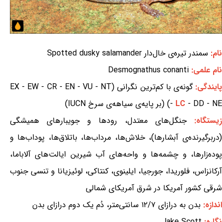
نام:
سمندر تیره‌ی خال‌دار Spotted dusky salamander
نام علمی:
Desmognathus conanti
ایندگی:
گونه‌ی با کم‌ترین نگرانی (EX - EW - CR - EN - VU - NT
- DD - NE) (بر پایه‌ی سیاهه‌ی سرخ IUCN)
LC
-
یستگاه:
جنگل‌های معتدل، رودها و جویبارهای همیشگی
(دربرگیرنده‌ی آبشارها)، خلاش‌ها، مرداب‌ها، باتلاق‌ها، پوداب‌ها و
پوده‌زارها، و چشمه‌ها و واحه‌های آب شیرین ایالت‌های آلاباما،
آرکانزاس، فلوریدا، جورجیا، ایلینوی، کنتاکی، لوئیزیانا و تنسی جنوب
شرقی کشور آمریکا در شرق آمریکای شمالی
اندازه:
بدن به درازای ۱۲/۷ سانتی‌متر، دُم یک دوم درازای بدن
نگاره:
Jake Scott