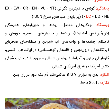
نام علمی:
Desmognathus ocoee
ایندگی:
گونه‌ی با کم‌ترین نگرانی (EX - EW - CR - EN - VU - NT
- DD - NE) (بر پایه‌ی سیاهه‌ی سرخ IUCN)
LC
-
یستگاه:
جنگل‌های معتدل، رودها و جویبارهای همیشگی
(دربرگیرنده‌ی آبشارها)، رودها و جویبارهای موسمی، دوره‌ای و
نامنظم، چشمه‌ها و واحه‌های آب شیرین و منطقه‌های صخره‌ای
(پرتگاه‌های درون‌بومی و قله‌های کوهستانی) در ایالت‌های تنسی،
کارولینای جنوبی، آلاباما، کارولینای شمالی و جورجیا در جنوب شرقی
کشور آمریکا در شرق آمریکای شمالی
اندازه:
بدن به درازای ۷ تا ۱۱ سانتی‌متر، دُم یک دوم درازای بدن
نگاره:
Jake Scott