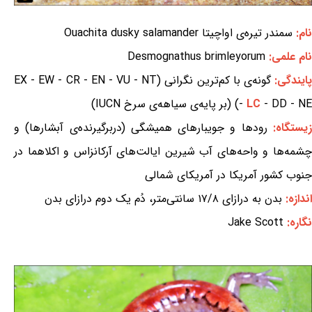
نام:
سمندر تیره‌ی اواچیتا Ouachita dusky salamander
نام علمی:
Desmognathus brimleyorum
ایندگی:
گونه‌ی با کم‌ترین نگرانی (EX - EW - CR - EN - VU - NT
- DD - NE) (بر پایه‌ی سیاهه‌ی سرخ IUCN)
LC
-
یستگاه:
رودها و جویبارهای همیشگی (دربرگیرنده‌ی آبشارها) و
چشمه‌ها و واحه‌های آب شیرین ایالت‌های آرکانزاس و اکلاهما در
جنوب کشور آمریکا در آمریکای شمالی
اندازه:
بدن به درازای ۱۷/۸ سانتی‌متر، دُم یک دوم درازای بدن
نگاره:
Jake Scott