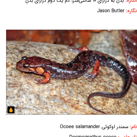
اندازه:
بدن به درازای ۱۰ سانتی‌متر، دُم یک دوم درازای بدن
نگاره:
Jason Butler
نام:
سمندر اوکوئی Ocoee salamander