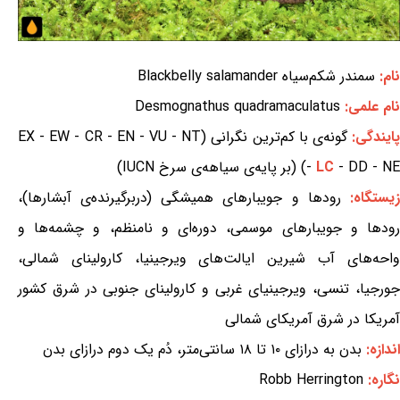
نام:
سمندر شکم‌سیاه Blackbelly salamander
نام علمی:
Desmognathus quadramaculatus
ایندگی:
گونه‌ی با کم‌ترین نگرانی (EX - EW - CR - EN - VU - NT
- DD - NE) (بر پایه‌ی سیاهه‌ی سرخ IUCN)
LC
-
یستگاه:
رودها و جویبارهای همیشگی (دربرگیرنده‌ی آبشارها)،
رودها و جویبارهای موسمی، دوره‌ای و نامنظم، و چشمه‌ها و
واحه‌های آب شیرین ایالت‌های ویرجینیا، کارولینای شمالی،
جورجیا، تنسی، ویرجینیای غربی و کارولینای جنوبی در شرق کشور
آمریکا در شرق آمریکای شمالی
اندازه:
بدن به درازای ۱۰ تا ۱۸ سانتی‌متر، دُم یک دوم درازای بدن
نگاره:
Robb Herrington