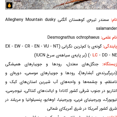
ام:
سمندر تیره‌ی کوهستان آلگنی Allegheny Mountain dusky
salamander
نام علمی:
Desmognathus ochrophaeus
ایندگی:
گونه‌ی با کم‌ترین نگرانی (EX - EW - CR - EN - VU - NT
- DD - NE) (بر پایه‌ی سیاهه‌ی سرخ IUCN)
LC
-
یستگاه:
جنگل‌های معتدل، رودها و جویبارهای همیشگی
(دربرگیرنده‌ی آبشارها)، رودها و جویبارهای موسمی، دوره‌ای و
نامنظم، و چشمه‌ها و واحه‌های آب شیرین استان‌های کبک و
انتاریو در جنوب شرقی کشور کانادا و ایالت‌های کنتاکی، نیوجرسی،
نیویورک، ویرجینیای غربی، ویرجینیا، اوهایو، پنسیلوانیا و مریلند در
شرق کشور آمریکا در شرق آمریکای شمالی