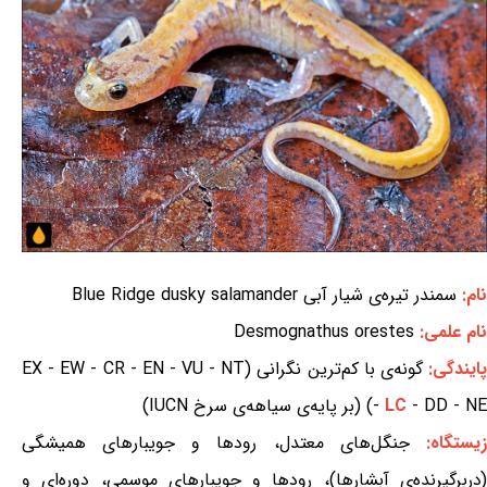
نام:
سمندر تیره‌ی شیار آبی Blue Ridge dusky salamander
نام علمی:
Desmognathus orestes
ایندگی:
گونه‌ی با کم‌ترین نگرانی (EX - EW - CR - EN - VU - NT
- DD - NE) (بر پایه‌ی سیاهه‌ی سرخ IUCN)
LC
-
یستگاه:
جنگل‌های معتدل، رودها و جویبارهای همیشگی
(دربرگیرنده‌ی آبشارها)، رودها و جویبارهای موسمی، دوره‌ای و