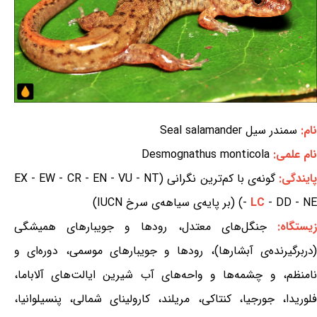
نام:
سمندر سیل Seal salamander
نام علمی:
Desmognathus monticola
ایندگی:
گونه‌ی با کم‌ترین نگرانی (EX - EW - CR - EN - VU - NT
- DD - NE) (بر پایه‌ی سیاهه‌ی سرخ IUCN)
LC
-
یستگاه:
جنگل‌های معتدل، رودها و جویبارهای همیشگی
(دربرگیرنده‌ی آبشارها)، رودها و جویبارهای موسمی، دوره‌ای و
نامنظم، و چشمه‌ها و واحه‌های آب شیرین ایالت‌های آلاباما،
فلوریدا، جورجیا، کنتاکی، مریلند، کارولینای شمالی، پنسیلوانیا،