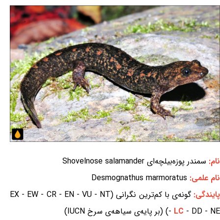
نام:
سمندر پوزه‌بیلچه‌ای Shovelnose salamander
نام علمی:
Desmognathus marmoratus
ایندگی:
گونه‌ی با کم‌ترین نگرانی (EX - EW - CR - EN - VU - NT
- DD - NE) (بر پایه‌ی سیاهه‌ی سرخ IUCN)
LC
-