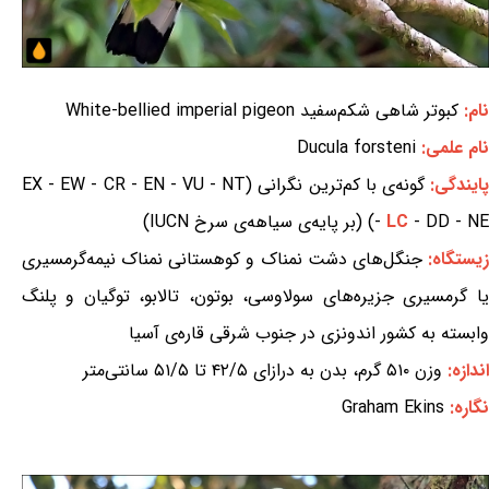
نام:
کبوتر شاهی شکم‌سفید White-bellied imperial pigeon
نام علمی:
Ducula forsteni
ایندگی:
گونه‌ی با کم‌ترین نگرانی (EX - EW - CR - EN - VU - NT
- DD - NE) (بر پایه‌ی سیاهه‌ی سرخ IUCN)
LC
-
یستگاه:
جنگل‌های دشت نمناک و کوهستانی نمناک نیمه‌گرمسیری
یا گرمسیری جزیره‌های سولاوسی، بوتون، تالابو، توگیان و پلنگ
وابسته به کشور اندونزی در جنوب شرقی قاره‌ی آسیا
اندازه:
وزن ۵۱۰ گرم، بدن به درازای ۴۲/۵ تا ۵۱/۵ سانتی‌متر
نگاره:
Graham Ekins