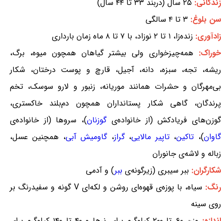
زندگانی:
۲۵ سال (دربند ۳۳ تا ۴۴ سال)
سن بلوغ:
۳ تا ۴ سالگی
زادآوری:
زنده‌زا، ۱ تا ۲ نوزاد، با ۷ تا ۸ ماه زمان بارداری
وراک:
همه‌چیزخواری ولی بیشتر گیاهان همچون میوه، برگ،
ریشه، تجه، سبزه، دانه، آجیل، قارچ و پوست درختان، شکار
بی‌مهرگان و حشرات همانند موریانه، زنبور و لارو سوسک، تخم
پرندگان، گاهی شکار پستانداران همچون دم‌بلند خاکستری،
وزن‌های فریادکش (از خانواده‌ی
گوزنان
)، سروها (از خانواده‌ی
گاوان
)،
تاکین
،
تاپیر مالایی
،
گراز
،
گاومیش آبی
، همچنین عسل،
زباله و لاشه‌ی جانوران
شکارگران:
ببر سیبری (زیرگونه‌ی
ببر
) و آدمی
رنگ:
سیاه، با پوزه‌ی قهوه‌ای روشن و لکه‌ای V گونه و سفیدرنگ بر
روی سینه
ندازه:
وزن ۶۰ تا ۲۰۰ کیلوگرم برای نرها و ۴۰ تا ۱۴۰ کیلوگرم برای