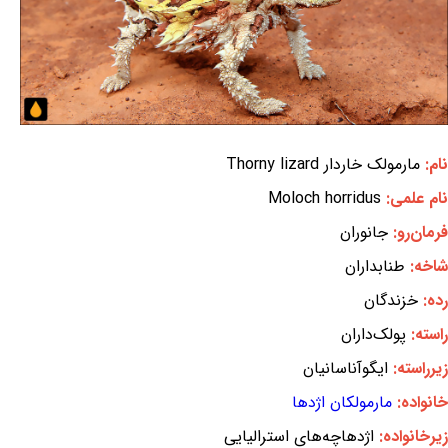
نام:
مارمولک خاردار Thorny lizard
نام علمی:
Moloch horridus
فرمان‌رو:
جانوران
شاخه:
طنابداران
رده:
خزندگان
راسته:
پولک‌داران
زیرراسته:
ایگوآناسانیان
خانواده:
مارمولکان اژدها
زیرخانواده:
اژدهاچه‌های استرالیایی