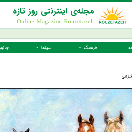
مجله‌ی اینترنتی روز تازه
Online Magazine Rouzetazeh
ه
فرهنگ
سینما
جانور
داستان
بازیگران فیلم
جانوران مهره
نام‌نامه
بهترین فیلم‌ها
جانوران مهر
نگیزشی
میراث جهانی یونسکو
جانوران مهر
ضرب المثل
جانوران مهر
شعر فارسی
جانوران مه
زندگینامه‌ی بزرگان
جانوران مهر
گفتاورد