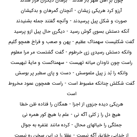
چون برِ اهل شهر باز شدند - برشان دیگران فراز شدند
آرزو کرد هریکی زیشان - آنچنان گمرهان و بدکیشان
صورت و شکل پیل پرسیدند - وآنچه گفتند جمله بشنیدند
آنکه دستش بسوی گوش رسید - دیگری حال پیل ازو پرسید
گفت شکلیست سهمناک عظیم - پهن و صعب و فراخ همچو گلیم
وانکه دستش رسیدی زی خرطوم - گفت گشتست مر مرا معلوم
راست چون ناودان میانه تهیست - سهمناکست و مایهٔ تبهیست
وانکه را بُد ز پیل ملموسش - دست و پای سطبر پر بوسش
گفت شکلش چنانکه مضبوط است - راست همچون عمود مخروط
است
هریکی دیده جزوی از اجزا - همگان را فتاده ظن خطا
هیچ دل را ز کلی آگه نی - علم با هیچ کور همره نی
جملگی را خیالهای محال - کرده مانند غتفره به جوال
از خدایی خلایق آگه نیست - عقلا را در این سخن ره نیست