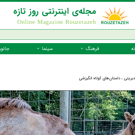
مجله‌ی اینترنتی روز تازه
Online Magazine Rouzetazeh
ه
فرهنگ
سینما
جانور
داستان
بازیگران فیلم
جانوران مهره
نام‌نامه
بهترین فیلم‌ها
جانوران مهر
دیریتی
،
داستان‌های کوتاه انگیزشی
میراث جهانی یونسکو
جانوران مهر
ضرب المثل
جانوران مهر
شعر فارسی
جانوران مه
زندگینامه‌ی بزرگان
جانوران مهر
گفتاورد