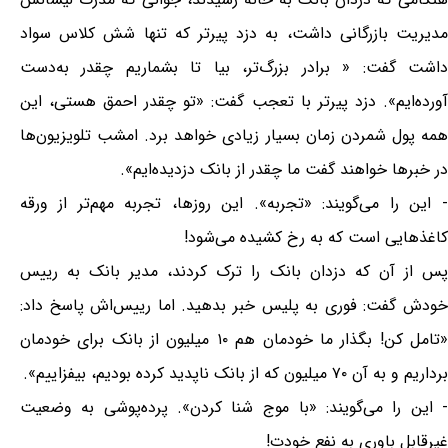
مدیریت بازرگانی داشت، به دزد پیرتر که تنها شش کلاس سواد
داشت گفت: « برادر بزرگ‌تر، بیا تا بشماریم چقدر به‌دست
آورده‌ایم». دزد پیرتر با تعجب گفت: «تو چقدر احمق هستی، این
همه پول شمردن زمان بسیار زیادی خواهد برد. امشب تلویزیون‌ها
در خبرها خواهند گفت ما چقدر از بانک دزدیده‌ایم».
- این را می‌گویند: «تجربه». این روزها، تجربه مهم‌تر از ورقه
کاغذهایی است که به رخ کشیده می‌شود!
پس از آن که دزدان بانک را ترک کردند، مدیر بانک به رییس
خودش گفت: فوری به پلیس خبر بدهید. اما رییس‌اش پاسخ داد:
«تامل کن! بگذار ما خودمان هم ۱۰ میلیون از بانک برای خودمان
برداریم و به آن ۷۰ میلیون که از بانک ناپدید کرده بودیم، بیفزاییم».
- این را می‌گویند: «با موج شنا کردن». پرده‌پوشی به وضعیت
غیرقابل باوری به نفع خودت!