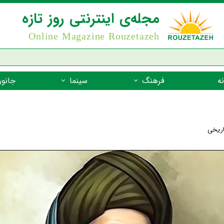
مجله‌ی اینترنتی روز تازه
Online Magazine Rouzetazeh
ه
فرهنگ
سینما
جانور
داستان
بازیگران فیلم
جانوران مهره
نام‌نامه
بهترین فیلم‌ها
جانوران مهر
اریخی
میراث جهانی یونسکو
جانوران مهر
ضرب المثل
جانوران مهر
شعر فارسی
جانوران مه
زندگینامه‌ی بزرگان
جانوران مهر
گفتاورد