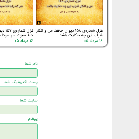
غزل شماره‌ی ۱۵۸ دیوان حافظ: من و انکار
غزل شم
شراب این چه حکایت باشد
خط سبزت سر سودا ب
۱۶ مرداد ۰۵
۱۶ مرداد ۰۵
نام شما
پست اکترونیک شما
سایت شما
پیغام