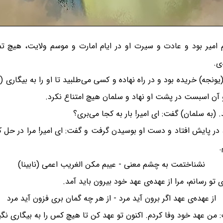
 امیر بود و عادت و سیرت او در ایام امارت و موسم ولایت، هیچ تفا
ی.
جه) خریده بود و در راه نهاده و کسی می‌طلبید تا او را به بیگاری (کار
 آن اسبست در پشت او نهاد و سلمان هیچ امتناع نکرد.
. (به سلمان) گفت: ای امیر! بار به کجا می‌بری؟
 پایش افتاد و دست او بوسیدن گرفت و گفت: ای امیر! مرا در حل کن (
.
نشناختمت به چشم معنی - عیبم مکن الغریب اعمی (نابینا)
 تو رسانم، مرا از عهده‌‌ی عهد خود بیرون باید آمد.
از عهده‌ی عهد اگر برون آید مرد - از هر چه گمان بری فزون آید مرد
ت: من عهد خود وفا کردم. اکنون تو عهد کن تا هیچ کس را به بیگاری نگ