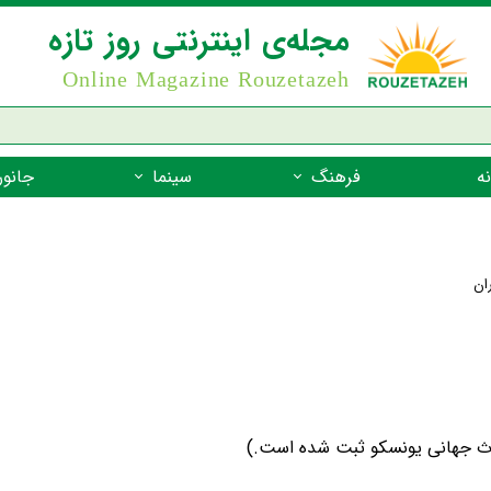
مجله‌ی اینترنتی روز تازه
Online Magazine Rouzetazeh
ه
فرهنگ
سینما
جانور
داستان
بازیگران فیلم
جانوران مهره
نام‌نامه
بهترین فیلم‌ها
جانوران مهر
ان
میراث جهانی یونسکو
جانوران مهر
ضرب المثل
جانوران مهر
شعر فارسی
جانوران مه
زندگینامه‌ی بزرگان
جانوران مهر
یراث جهانی یونسکو ثبت شده است.)
گفتاورد