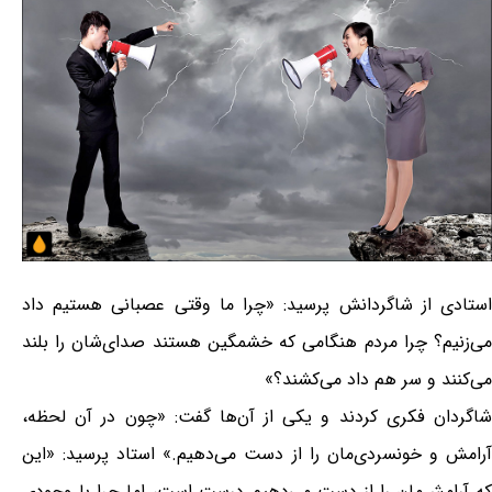
استادى از شاگردانش پرسید: «چرا ما وقتی عصبانی هستیم داد
می‌زنیم؟ چرا مردم هنگامى که خشمگین هستند صدای‌شان را بلند
می‌کنند و سر هم داد می‌کشند؟»
شاگردان فکرى کردند و یکى از آن‌ها گفت: «چون در آن لحظه،
آرامش و خونسردی‌مان را از دست می‌دهیم.» استاد پرسید: «این
که آرامش‌مان را از دست می‌دهیم درست است، اما چرا با وجودى