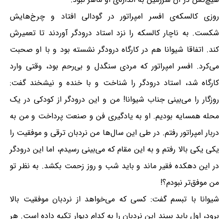
روزی کالسکه‌ی افسر امپراتور در گودالی افتاد و چرخ‌هایش
شکست. به ناچار کالسکه را نزد استاد درودگر آوردند تا تعمیرش
کند. اتفاقا شیوانا هم در کارگاه درودگر نشسته بود و با او صحبت
می‌کرد. افسر امپراتور که مردی سنگدل و بی‌رحم بود، وقتی وارد
کارگاه شد، استاد درودگر را شناخت و با خنده و نیشخند گفت:
روزگار را می‌بینی جناب شیوانا! من و این درودگر از کودکی در یک
محله همسایه بودیم. او به یادگیری فن و صنعت پرداخت و من به
دربار امپراتور رفتم. در طی این سال‌ها من نردبان ترقی و موفقیت را
یکی یکی بالا رفتم و به این مقام که می‌بینی رسیدم، اما این درودگر
در این دهکده فقیر ماند و باید شب و روز زحمت بکشد. به نظر تو
من موفق‌تر نبودم؟!​
شیوانا با تبسم گفت: کسی که می‌خواهد از نردبان موفقیت بالا
برود، اول باید ببیند این نردبان را به کدام دیوار تکیه داده است. هر