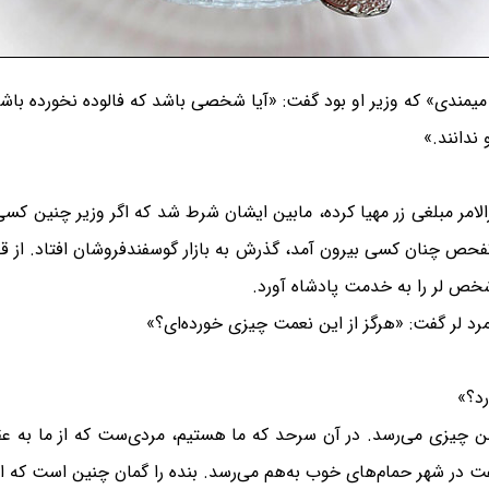
یمندى» که وزیر او بود گفت: «آیا شخصى باشد که فالوده نخورده باش
 ندانند.»
 مبلغى زر مهیا کرده، مابین ایشان شرط شد که اگر وزیر چنین کسى پیدا 
به تفحص چنان کسى بیرون آمد، گذرش به بازار گوسفندفروشان افتاد. از
شخص لر را به خدمت پادشاه آورد.
 مرد لر گفت: «هرگز از این نعمت چیزى خورده‌اى؟»
رد؟»
من چیزى می‌رسد. در آن سرحد که ما هستیم، مردی‌ست که از ما به عق
گفت در شهر حمام‌هاى خوب به‌هم می‌رسد. بنده را گمان چنین است که 