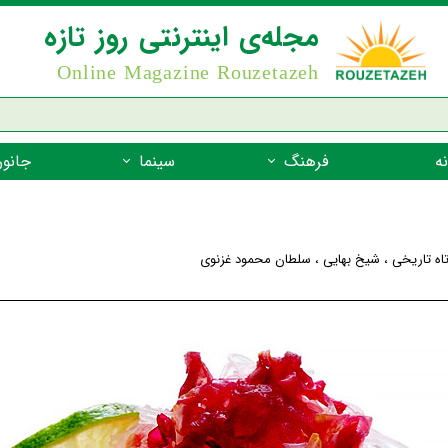
مجله‌ی اینترنتی روز تازه
Online Magazine Rouzetazeh
ه
فرهنگ
سینما
جانور
داستان
بازیگران فیلم
جانوران مهره
نام‌نامه
بهترین فیلم‌ها
جانوران مهر
اه تاریخی
،
شیخ بهایی
،
سلطان محمود غزنوی
میراث جهانی یونسکو
جانوران مهر
ضرب المثل
جانوران مهر
شعر فارسی
جانوران مه
زندگینامه‌ی بزرگان
جانوران مهر
گفتاورد