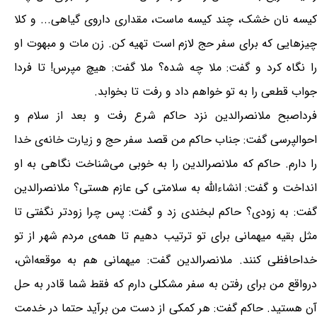
کیسه نان خشک، چند کیسه ماست، مقداری داروی گیاهی... و کلا
چیزهایی که برای سفر حج لازم است تهیه کن. زن مات و مبهوت او
را نگاه کرد و گفت: ملا چه شده؟ ملا گفت: هیچ مپرس! تا فردا
جواب قطعی را به تو خواهم داد و رفت تا بخوابد.
فرداصبح ملانصرالدین نزد حاکم شرع رفت و بعد از سلام و
احوالپرسی گفت: جناب حاکم من قصد سفر حج و زیارت خانه‌ی خدا
را دارم. حاکم که ملانصرالدین را به خوبی می‌شناخت نگاهی به او
انداخت و گفت: انشاءالله به سلامتی کی عازم هستی؟ ملانصرالدین
گفت: به زودی؟ حاکم لبخندی زد و گفت: پس چرا زودتر نگفتی تا
مثل بقیه میهمانی برای تو ترتیب دهیم تا همه‌ی مردم شهر از تو
خداحافظی کنند. ملانصرالدین گفت: میهمانی هم به موقعه‌اش،
درواقع من برای رفتن به سفر مشکلی دارم که فقط شما قادر به حل
آن هستید. حاکم گفت: هر کمکی از دست من برآید حتما در خدمت